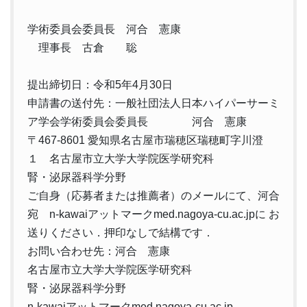
学術委員会委員長 河合 憲康
理事長 古倉 聡
提出締切日：令和5年4月30日
申請書の送付先：一般社団法人日本ハイパーサーミ
ア学会学術委員会委員長 河合 憲康
〒467-8601 愛知県名古屋市瑞穂区瑞穂町字川澄
１ 名古屋市立大学大学院医学研究科
腎・泌尿器科学分野
ご自身（応募者または推薦者）のメールにて、河合
宛 n-kawaiアットマークmed.nagoya-cu.ac.jpに お
送りください．押印なしで結構です．
お問い合わせ先：河合 憲康
名古屋市立大学大学院医学研究科
腎・泌尿器科学分野
n-kawaiアットマークmed.nagoya-cu.ac.jp