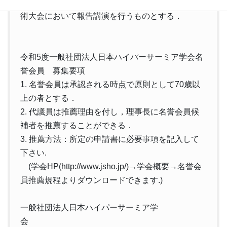
7. 成果発表：本賞の受賞者は翌々々年度までの学
術大会において報告講演を行うものとする．
令和5度一般社団法人日本ハイパーサーミア学会名
誉会員 募集要項
1. 名誉会員は承認される時点で原則として70歳以
上の者とする．
2. 代議員は推薦理由を付し，理事長に名誉会員候
補者を推薦することができる．
3. 推薦方法：所定の申請書に必要事項を記入して
下さい.
(学会HP(http://www.jsho.jp/)→学会概要→名誉会
員推薦規程よりダウンロードできます.)
一般社団法人日本ハイパーサーミア学
会