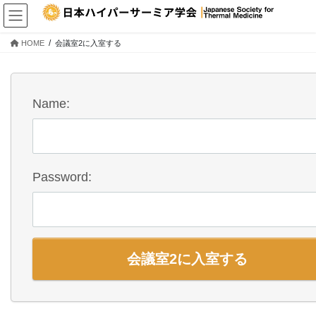
コ
ナ
ン
ビ
テ
ゲ
HOME
会議室2に入室する
ン
ー
ツ
シ
へ
ョ
ス
ン
Name:
キ
に
ッ
移
プ
動
Password: