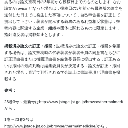
あるのは論文投稿日の3年前から投稿日までのものとします. なお
論文がrevise となった場合は，投稿日の3年前から最終版の論文を
送付した日までに発生した事項について，自己申告書を訂正して
提出して下さい．著者が開示する義務のある利益相反状態は，投
稿内容に関連する企業・組織や団体に関わるものに限定します．
指針違反者は掲載禁止とします．
掲載済み論文の訂正・撤回：
誌掲済みの論文の訂正・撤回を希望
する場合は、論文投稿時の代表著者が著者全員の同意書ならびに
訂正理由書または撤回理由書を編集委員長に提出する．訂正ある
いは撤回の最終判断は編集委員長が決定する．論文が訂正・撤回
された場合，直近で刊行される学会誌上に書誌事項と理由書を掲
載する．
参考
：
23巻3号～最新号はhttp://www.jstage.jst.go.jp/browse/thermalmed/
から，
1巻～23巻2号は
http://www.jstage.jst.go.jp/browse/thermalmedicine/から，