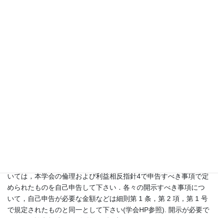
数量等を記載の上，校正刷りと共に返送して下さい．50部は無料
で進呈します．
著作権：
本誌掲載論文の著作権は本学会が保有します．なお，そ
の論文の著作者本人が非営利目的で，J-STAGEで公開されている
電子ファイルをコピーしたものをインターネット上で公開するこ
とを認めます．ただし，電子ジャーナルまたは本学会のWebサイ
トhttp://www.jsho.jp/へのリンク，権利表示および出典表示を明記
下さい．この許諾条件の範囲内であれば手続きは必要ありませ
ん．
利益相反：
投稿時に，共著者を含めた全著者の当該論文に関した
利益相反状態を明らかにしなければいけません．規定された利益
相反状態がない場合は，同部分に，「著者に利益相反状態は認め
られなかった（The authors declare no conflicts of interest.）」旨
の文言を入れて下さい．投稿時に明らかにする利益相反状態につ
いては，本学会の倫理および利益相反指針4で申告すべき事項で定
められたものを自己申告して下さい．各々の開示すべき事項につ
いて，自己申告が必要な金額などは細則第 1 条，第 2 項，第 1 号
で規定されたものと同一として下さい(学会HP参照). 開示が必要で